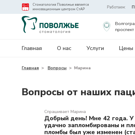
Стоматология Поволжье является
Работаем:
П
инновационным центром СтАР
Волгогра
проспект
Главная
О нас
Услуги
Цены
Главная
>
Вопросы
>
Марина
Вопросы от наших пац
Спрашивает Марина
Добрый день! Мне 42 года. У
удачно запломбированы и пло
пломбы был уже изменен (ст