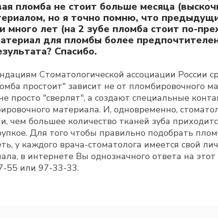
овая пломба не стоит больше месяца (выско
риалом, но я точно помню, что предыдущ
много лет (на 2 зубе пломба стоит по-прежн
материал для пломбы более предпочтителен
зультата? Спасибо.
ндациям Стоматологической ассоциации России сро
ломба простоит" зависит не от пломбировочного м
 не просто "сверлят", а создают специальные ко
бировочного материала. И, одновременно, стомато
и, чем большее количество тканей зуба приходитс
рупкое. Для того чтобы правильно подобрать пло
ь, у каждого врача-стоматолога имеется свой ли
ла, в интернете Вы однозначного ответа на этот 
7-55 или 97-33-33.