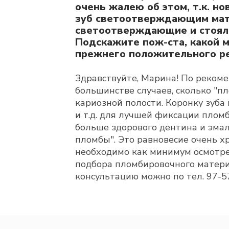
очень жалею об этом, т.к. н
зуб светоотверждающим мате
светоотверждающие и стояли 
Подскажите пож-ста, какой 
прежнего положительного ре
Здравствуйте, Марина! По рекоме
большинстве случаев, сколько "п
кариозной полости. Коронку зуба
и т.д. для лучшей фиксации плом
больше здорового дентина и эмал
пломбы". Это равновесие очень х
необходимо как минимум осмотрет
подбора пломбировочного материа
консультацию можно по тел. 97-5