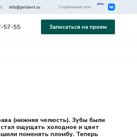
Социальные сети:
l:
info@pvldent.ru
7-57-55
Записаться на прием
рава (нижняя челюсть). Зубы были
б стал ощущать холодное и цвет
ешили поменять пломбу. Теперь