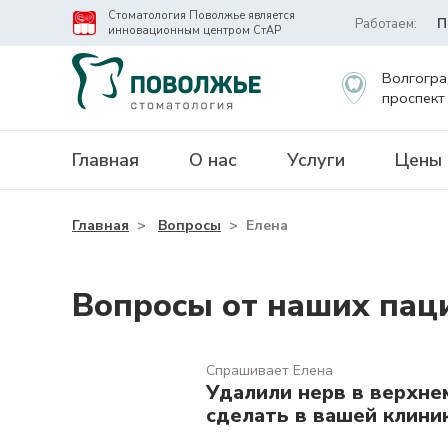
Стоматология Поволжье является
Работаем:
П
инновационным центром СтАР
Волгогра
проспект
Главная
О нас
Услуги
Цены
Главная
>
Вопросы
>
Елена
Вопросы от наших пац
Спрашивает Елена
Удалили нерв в верхне
сделать в вашей клиник