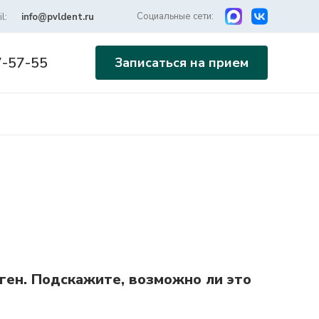
Социальные сети:
l:
info@pvldent.ru
7-57-55
Записаться на прием
ген. Подскажите, возможно ли это