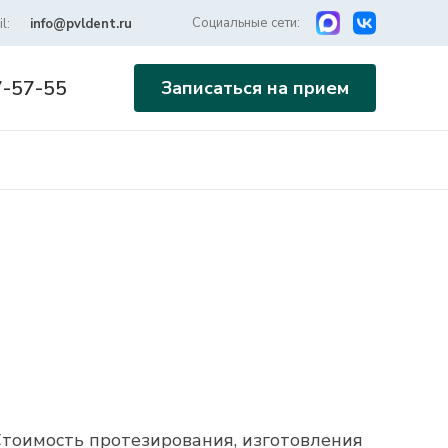
Социальные сети:
l:
info@pvldent.ru
7-57-55
Записаться на прием
 Стоимость протезирования, изготовления