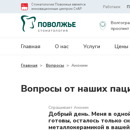
Стоматология Поволжье является
Работаем:
П
инновационным центром СтАР
Волгогра
проспект
Главная
О нас
Услуги
Цены
Главная
>
Вопросы
>
Аноним
Вопросы от наших пац
Спрашивает Аноним
Добрый день. Меня в одной
готовы, осталось только с
металлокерамикой в вашей 