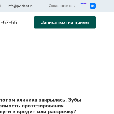
Социальные сети:
l:
info@pvldent.ru
7-57-55
Записаться на прием
потом клиника закрылась. Зубы
тоимость протезирования
уги в кредит или рассрочку?