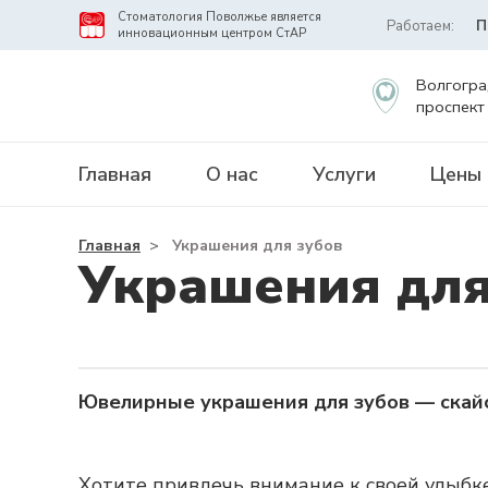
Стоматология Поволжье является
Работаем:
П
инновационным центром СтАР
Волгогра
проспект
Главная
О нас
Услуги
Цены
Главная
>
Украшения для зубов
Украшения для
Ювелирные украшения для зубов — скай
Хотите привлечь внимание к своей улыбк