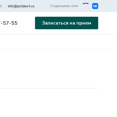
Социальные сети:
l:
info@pvldent.ru
7-57-55
Записаться на прием